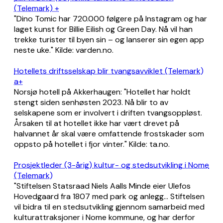
(Telemark) +
"Dino Tomic har 720.000 følgere på Instagram og har
laget kunst for Billie Eilish og Green Day. Nå vil han
trekke turister til byen sin – og lanserer sin egen app
neste uke." Kilde: varden.no.
Hotellets driftsselskap blir tvangsavviklet (Telemark)
a+
Norsjø hotell på Akkerhaugen: "Hotellet har holdt
stengt siden senhøsten 2023. Nå blir to av
selskapene som er involvert i driften tvangsoppløst.
Årsaken til at hotellet ikke har vært drevet på
halvannet år skal være omfattende frostskader som
oppsto på hotellet i fjor vinter." Kilde: ta.no.
Prosjektleder (3-årig) kultur- og stedsutvikling i Nome
(Telemark)
"Stiftelsen Statsraad Niels Aalls Minde eier Ulefos
Hovedgaard fra 1807 med park og anlegg... Stiftelsen
vil bidra til en stedsutvikling gjennom samarbeid med
kulturattraksjoner i Nome kommune, og har derfor