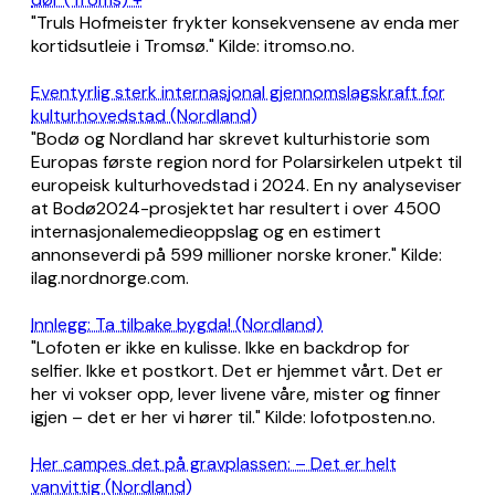
"Truls Hofmeister frykter konsekvensene av enda mer
kortidsutleie i Tromsø." Kilde: itromso.no.
Eventyrlig sterk internasjonal gjennomslagskraft for
kulturhovedstad (Nordland)
"Bodø og Nordland har skrevet kulturhistorie som
Europas første region nord for Polarsirkelen utpekt til
europeisk kulturhovedstad i 2024. En ny analyseviser
at Bodø2024-prosjektet har resultert i over 4500
internasjonalemedieoppslag og en estimert
annonseverdi på 599 millioner norske kroner." Kilde:
ilag.nordnorge.com.
Innlegg: Ta tilbake bygda! (Nordland)
"Lofoten er ikke en kulisse. Ikke en backdrop for
selfier. Ikke et postkort. Det er hjemmet vårt. Det er
her vi vokser opp, lever livene våre, mister og finner
igjen – det er her vi hører til." Kilde: lofotposten.no.
Her campes det på gravplassen: – Det er helt
vanvittig (Nordland)