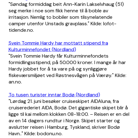
"Søndag formiddag beit Ann-Karin Lakselvhaug (51)
seg merke i noe som fikk henne til å boble av
irritasjon. Nemlig to bobiler som tilsynelatende
camper utenfor Unstads gravplass." Kilde: lofot-
tidende.no.
Svein Tommie Hardy har mottatt stipend fra
Kulturminnefondet (Nordland)
"Svein Tommie Hardy får Kulturminnefondets
formidlingsstipend, på 50.000 kroner. I mange år har
Hardy jobbet for å ta vare på og synliggjøre
fiskeværsmiljøet ved Røstnesvågen på Værøy." Kilde:
an.no.
To tusen turister inntar Bodø (Nordland)
"Lørdag 21. juni besøker cruiseskipet AIDAluna, fra
cruiserederiet AIDA, Bodø. Det gigantiske skipet blir å
ligge til kai mellom klokken 08-18:00. – Reisen er en del
av en 14 dagers rundtur i Norge. Skipet starter og
avslutter reisen i Hamburg, Tyskland, skriver Bodø
Havn.." Kilde: bodonu.no.