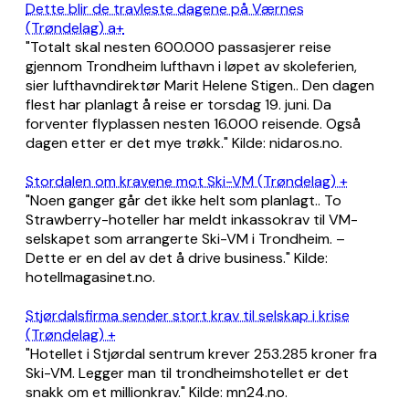
Dette blir de travleste dagene på Værnes
(Trøndelag) a+
"Totalt skal nesten 600.000 passasjerer reise
gjennom Trondheim lufthavn i løpet av skoleferien,
sier lufthavndirektør Marit Helene Stigen.. Den dagen
flest har planlagt å reise er torsdag 19. juni. Da
forventer flyplassen nesten 16.000 reisende. Også
dagen etter er det mye trøkk." Kilde: nidaros.no.
Stordalen om kravene mot Ski-VM (Trøndelag) +
"Noen ganger går det ikke helt som planlagt.. To
Strawberry-hoteller har meldt inkassokrav til VM-
selskapet som arrangerte Ski-VM i Trondheim. –
Dette er en del av det å drive business." Kilde:
hotellmagasinet.no.
Stjørdalsfirma sender stort krav til selskap i krise
(Trøndelag) +
"Hotellet i Stjørdal sentrum krever 253.285 kroner fra
Ski-VM. Legger man til trondheimshotellet er det
snakk om et millionkrav." Kilde: mn24.no.