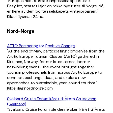
"Europas nest største lavprisselskap, britiske
EasyJet, startet i fjor en rekke nye ruter til Norge. Nå
er flere av dem borte i selskapets vinterprogram."
Kilde: flysmart24.no.
Nord-Norge
AETC: Partnering for Positive Change
"At the end of May, participating companies from the
Arctic Europe Tourism Cluster (AETC) gathered in
Kirkenes, Norway, for our latest cross-border
networking event. ..the event brought together
tourism professionals from across Arctic Europe to
connect, exchange ideas, and explore new
approaches to sustainable, year-round tourism."
Kilde: ilag.nordnorge.com.
Svalbard Cruise Forum kåret til Årets Cruisevenn
(Svalbard)
"Svalbard Cruise Forum ble denne uken kåret til Årets