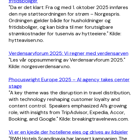
fritidsboliger
"Da er det klart: Fra og med 1. oktober 2025 innføres
den nye støtteordningen for strøm – Norgespris.
Ordningen gjelder både for husholdninger og
fritidsboliger, og kan bidra til mer forutsigbare
strømkostnader for tusenvis av hytteeiere." Kilde:
hytteavisen.no.
Verdensarvforum 2025: Vi regner med verdensarven
"Les vår oppsummering av Verdensarvforum 2025."
Kilde: norgesverdensarv.no.
Phocuswright Europe 2025 – AI agency takes center
stage
"A key theme was the disruption in travel distribution,
with technology reshaping customer loyalty and
content control. Speakers emphasized AI’s growing
role, with insights from TripAdvisor, Expedia, Accor,
Booking, and Google." Kilde: breakingtravelnews.com.
Vi er en kjede der hotellene eies og drives av ildsjeler
"BWH Hotels Scandinavia har lansert kampanjen The