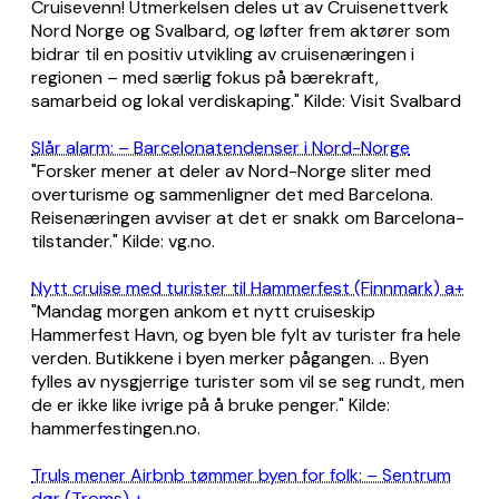
Cruisevenn! Utmerkelsen deles ut av Cruisenettverk
Nord Norge og Svalbard, og løfter frem aktører som
bidrar til en positiv utvikling av cruisenæringen i
regionen – med særlig fokus på bærekraft,
samarbeid og lokal verdiskaping." Kilde: Visit Svalbard
Slår alarm: – Barcelona­tendenser i Nord-Norge
"Forsker mener at deler av Nord-Norge sliter med
overturisme og sammenligner det med Barcelona.
Reisenæringen avviser at det er snakk om Barcelona-
tilstander." Kilde: vg.no.
Nytt cruise med turister til Hammerfest (Finnmark) a+
"Mandag morgen ankom et nytt cruiseskip
Hammerfest Havn, og byen ble fylt av turister fra hele
verden. Butikkene i byen merker pågangen. .. Byen
fylles av nysgjerrige turister som vil se seg rundt, men
de er ikke like ivrige på å bruke penger." Kilde:
hammerfestingen.no.
Truls mener Airbnb tømmer byen for folk: – Sentrum
dør (Troms) +