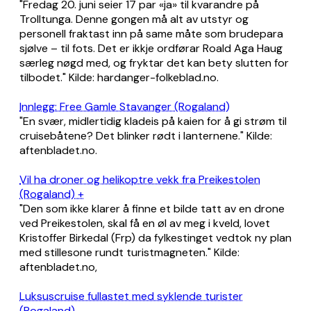
"Fredag 20. juni seier 17 par «ja» til kvarandre på
Trolltunga. Denne gongen må alt av utstyr og
personell fraktast inn på same måte som brudepara
sjølve – til fots. Det er ikkje ordførar Roald Aga Haug
særleg nøgd med, og fryktar det kan bety slutten for
tilbodet." Kilde: hardanger-folkeblad.no.
Innlegg: Free Gamle Stavanger (Rogaland)
"En svær, midlertidig kladeis på kaien for å gi strøm til
cruisebåtene? Det blinker rødt i lanternene." Kilde:
aftenbladet.no.
Vil ha droner og helikoptre vekk fra Preikestolen
(Rogaland) +
"Den som ikke klarer å finne et bilde tatt av en drone
ved Preikestolen, skal få en øl av meg i kveld, lovet
Kristoffer Birkedal (Frp) da fylkestinget vedtok ny plan
med stillesone rundt turistmagneten." Kilde:
aftenbladet.no,
Luksuscruise fullastet med syklende turister
(Rogaland)