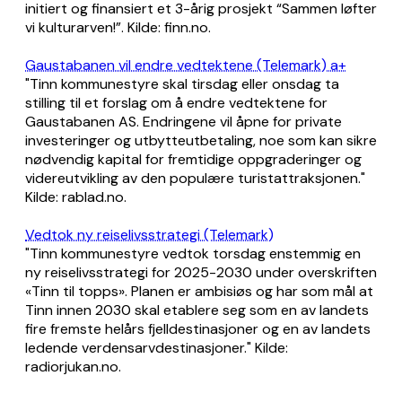
initiert og finansiert et 3-årig prosjekt “Sammen løfter
vi kulturarven!”. Kilde: finn.no.
Gaustabanen vil endre vedtektene (Telemark) a+
"Tinn kommunestyre skal tirsdag eller onsdag ta
stilling til et forslag om å endre vedtektene for
Gaustabanen AS. Endringene vil åpne for private
investeringer og utbytteutbetaling, noe som kan sikre
nødvendig kapital for fremtidige oppgraderinger og
videreutvikling av den populære turistattraksjonen."
Kilde: rablad.no.
Vedtok ny reiselivsstrategi (Telemark)
"Tinn kommunestyre vedtok torsdag enstemmig en
ny reiselivsstrategi for 2025-2030 under overskriften
«Tinn til topps». Planen er ambisiøs og har som mål at
Tinn innen 2030 skal etablere seg som en av landets
fire fremste helårs fjelldestinasjoner og en av landets
ledende verdensarvdestinasjoner." Kilde:
radiorjukan.no.