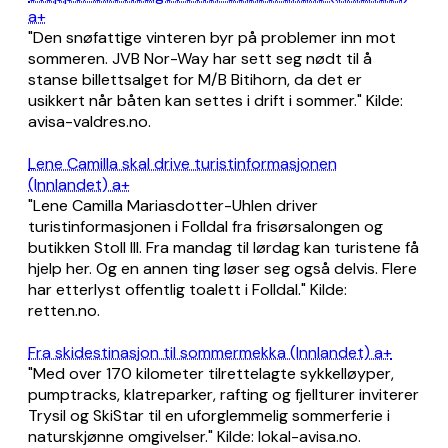
a+
"Den snøfattige vinteren byr på problemer inn mot
sommeren. JVB Nor-Way har sett seg nødt til å
stanse billettsalget for M/B Bitihorn, da det er
usikkert når båten kan settes i drift i sommer." Kilde:
avisa-valdres.no.
Lene Camilla skal drive turistinformasjonen
(Innlandet) a+
"Lene Camilla Mariasdotter-Uhlen driver
turistinformasjonen i Folldal fra frisørsalongen og
butikken Stoll III. Fra mandag til lørdag kan turistene få
hjelp her. Og en annen ting løser seg også delvis. Flere
har etterlyst offentlig toalett i Folldal." Kilde:
retten.no.
Fra skidestinasjon til sommermekka (Innlandet) a+
"Med over 170 kilometer tilrettelagte sykkelløyper,
pumptracks, klatreparker, rafting og fjellturer inviterer
Trysil og SkiStar til en uforglemmelig sommerferie i
naturskjønne omgivelser." Kilde: lokal-avisa.no.