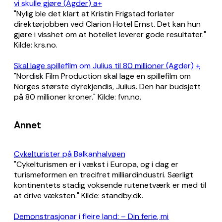
vi skulle gjøre (Agder) a+
"Nylig ble det klart at Kristin Frigstad forlater
direktørjobben ved Clarion Hotel Ernst. Det kan hun
gjøre i visshet om at hotellet leverer gode resultater."
Kilde: krs.no.
Skal lage spillefilm om Julius til 80 millioner (Agder) +
"Nordisk Film Production skal lage en spillefilm om
Norges største dyrekjendis, Julius. Den har budsjett
på 80 millioner kroner." Kilde: fvn.no.
Annet
Cykelturister på Balkanhalvøen
"Cykelturismen er i vækst i Europa, og i dag er
turismeformen en trecifret milliardindustri. Særligt
kontinentets stadig voksende rutenetværk er med til
at drive væksten." Kilde: standby.dk.
Demonstrasjonar i fleire land: – Din ferie, mi