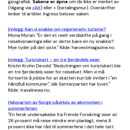
geografisk.
Sakene er åpne
om de ikke er merket a+
(tilgang via
+Alt
) eller + (betalingsmur). Overskrifter
lenker til artikler. Ingress belyser saken.
Innlegg: Kan vi snakke om regenerativ turisme?
Mona Myran: "Er det et reelt verdiskifte på gang i
reiselivsnæringa eller er dette bare en ny snakkis?
Mye tyder på det siste." Kilde: harvestmagazine.no.
Innlegg: Turistskatt – en tre fjerdedels seier
Kristin Krohn Devold: "Beslutningen om turistskatt ble
en tre fjerdedels seier for reiselivet. Men vi må
fortsette å jobbe for at skatten kun blir innført i "en
håndfull kommuner", slik Senterpartiet har lovet."
Kilde: travelnews.no.
Halvparten av Norge påvirkes av økonomien i
sommerferien
"En fersk undersøkelse fra Frende Forsikring viser at
26 prosent må reise mindre enn planlagt, mens 8
prosent ikke har råd til sommerferie i det hele tatt.