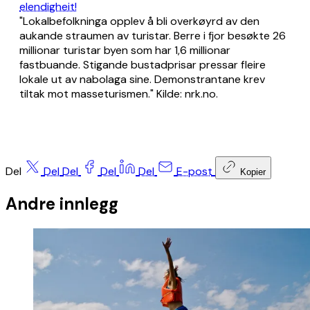
elendigheit!
"Lokalbefolkninga opplev å bli overkøyrd av den
aukande straumen av turistar. Berre i fjor besøkte 26
millionar turistar byen som har 1,6 millionar
fastbuande. Stigande bustadprisar pressar fleire
lokale ut av nabolaga sine. Demonstrantane krev
tiltak mot masseturismen." Kilde: nrk.no.
Del
Del
Del
Del
Del
E-post
Kopier
Andre innlegg