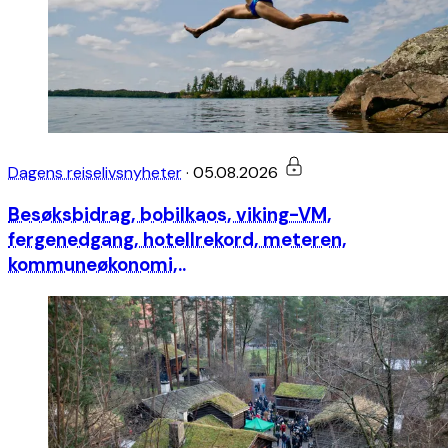
Dagens reiselivsnyheter
·
05.08.2026
Besøksbidrag, bobilkaos, viking-VM,
fergenedgang, hotellrekord, meteren,
kommuneøkonomi,..