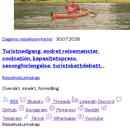
Dagens reiselivsnyheter
·
30.07.2026
Turistnedgang, endret reisemønster,
coolcation, kapasitetspress,
sesongforlengelse, turistskattdebatt,..
Reiselivskunnskap
Oversikt, innsikt, formidling
RSS
Bluesky
Threads
Linkedin
Discord
Github
Instagram
Pinterest
Reddit
Telegram
Tiktok
Whatsapp
Youtube
Reiselivskunnskap