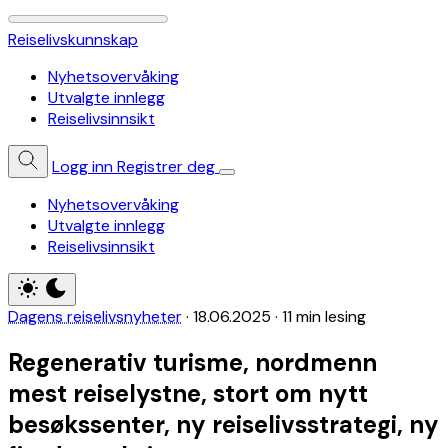
Reiselivskunnskap
Nyhetsovervåking
Utvalgte innlegg
Reiselivsinnsikt
Logg inn
Registrer deg
Nyhetsovervåking
Utvalgte innlegg
Reiselivsinnsikt
Dagens reiselivsnyheter
·
18.06.2025
·
11 min lesing
Regenerativ turisme, nordmenn
mest reiselystne, stort om nytt
besøkssenter, ny reiselivsstrategi, ny