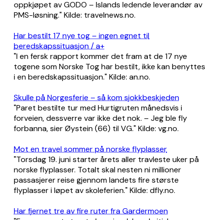
oppkjøpet av GODO – Islands ledende leverandør av
PMS-løsning." Kilde: travelnews.no.
Har bestilt 17 nye tog – ingen egnet til
beredskapssituasjon / a+
"I en fersk rapport kommer det fram at de 17 nye
togene som Norske Tog har bestilt, ikke kan benyttes
i en beredskapssituasjon." Kilde: an.no.
Skulle på Norgesferie – så kom sjokkbeskjeden
"Paret bestilte tur med Hurtigruten månedsvis i
forveien, dessverre var ikke det nok. –⁠ Jeg ble fly
forbanna, sier Øystein (66) til VG." Kilde: vg.no.
Mot en travel sommer på norske flyplasser
"Torsdag 19. juni starter årets aller travleste uker på
norske flyplasser. Totalt skal nesten ni millioner
passasjerer reise gjennom landets fire største
flyplasser i løpet av skoleferien." Kilde: dfly.no.
Har fjernet tre av fire ruter fra Gardermoen