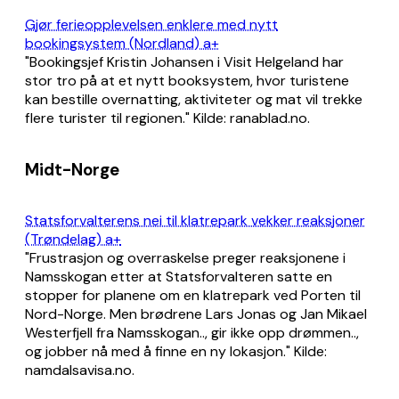
Gjør ferieopplevelsen enklere med nytt
bookingsystem (Nordland) a+
"Bookingsjef Kristin Johansen i Visit Helgeland har
stor tro på at et nytt booksystem, hvor turistene
kan bestille overnatting, aktiviteter og mat vil trekke
flere turister til regionen." Kilde: ranablad.no.
Midt-Norge
Statsforvalterens nei til klatrepark vekker reaksjoner
(Trøndelag) a+
"Frustrasjon og overraskelse preger reaksjonene i
Namsskogan etter at Statsforvalteren satte en
stopper for planene om en klatrepark ved Porten til
Nord-Norge. Men brødrene Lars Jonas og Jan Mikael
Westerfjell fra Namsskogan.., gir ikke opp drømmen..,
og jobber nå med å finne en ny lokasjon." Kilde:
namdalsavisa.no.