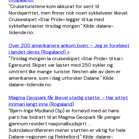
"Cruiseturistene kom akkurat for sent til
Nordsjørittet, men finner nok noen sykkelveier likevel.
Cruiseskipet «Star Pride» legger til kai med
sykkelfantaster tirsdag morgen." Kilde: dalane-
tidende.no.
Over 200 amerikanere ankom byen: – Jeg er forelsket
i landet deres (Rogaland) +
"Tirsdag morgen la cruiseskipet «Star Pride» til kai i
Egersund. Skipet var lastet med 250 sykler og
omtrent like mange turister. Nesten alle av dem er
amerikanere, som i dag utforsker Dalane." Kilde:
dalane-tidende.no.
Magma Geopark får likevel statlig støtte: – Har sittet
innmari langt inne (Rogaland)
"Bjørn-Inge Mydland (Sp) er fornøyd med at hans
parti har bidratt til at Magma Geopark får penger
gjennom revidert nasjonalbudsjett. ..
Sokndalsordføreren mener støtten er viktig for hele
Dalane-regionen og Flekkefjord." Kilde: dalane-