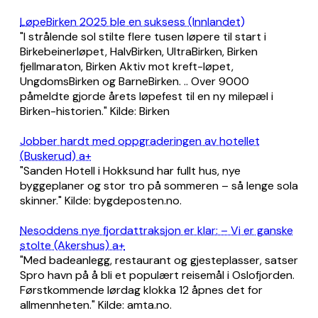
LøpeBirken 2025 ble en suksess (Innlandet)
"I strålende sol stilte flere tusen løpere til start i
Birkebeinerløpet, HalvBirken, UltraBirken, Birken
fjellmaraton, Birken Aktiv mot kreft-løpet,
UngdomsBirken og BarneBirken. .. Over 9000
påmeldte gjorde årets løpefest til en ny milepæl i
Birken-historien." Kilde: Birken
Jobber hardt med oppgraderingen av hotellet
(Buskerud) a+
"Sanden Hotell i Hokksund har fullt hus, nye
byggeplaner og stor tro på sommeren – så lenge sola
skinner." Kilde: bygdeposten.no.
Nesoddens nye fjordattraksjon er klar: – Vi er ganske
stolte (Akershus) a+
"Med badeanlegg, restaurant og gjesteplasser, satser
Spro havn på å bli et populært reisemål i Oslofjorden.
Førstkommende lørdag klokka 12 åpnes det for
allmennheten." Kilde: amta.no.