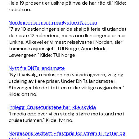
Hele 19 prosent er usikre på hva de har råd til." Kilde:
radioh.no.
Nordmenn er mest reiselystne i Norden
"7 av 10 østlendinger sier de skal på ferie til utlandet
de neste 12 månedene, mens nordlendingene er mer
lunkne. Allikevel er vi mest reiselystne i Norden, sier
kommunikasjonssjef i TUI Norge, Anne Mørk-
Løwengreen." Kilde: TUI Norge
Nytt fra DNTs landsmøte
"Nytt veivalg, resolusjon om vassdragsvern, valg og
utdeling av flere priser. Under DNTs landsmøte i
Stavanger ble det tatt en rekke viktige avgjørelser."
Kilde: dnt.no.
Innlegg: Cruiseturistene har ikke skylda
"I media opplever vi en stadig større motstand mot
cruiseturismen." Kilde: fvn.no.
Norgespris vedtatt - fastpris for strøm til hytter og