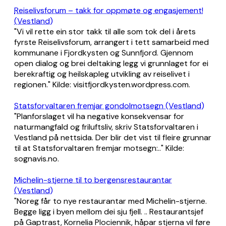
Reiselivsforum – takk for oppmøte og engasjement!
(Vestland)
"Vi vil rette ein stor takk til alle som tok del i årets
fyrste Reiselivsforum, arrangert i tett samarbeid med
kommunane i Fjordkysten og Sunnfjord. Gjennom
open dialog og brei deltaking legg vi grunnlaget for ei
berekraftig og heilskapleg utvikling av reiselivet i
regionen." Kilde: visitfjordkysten.wordpress.com.
Statsforvaltaren fremjar gondolmotsegn (Vestland)
"Planforslaget vil ha negative konsekvensar for
naturmangfald og friluftsliv, skriv Statsforvaltaren i
Vestland på nettsida. Der blir det vist til fleire grunnar
til at Statsforvaltaren fremjar motsegn:.." Kilde:
sognavis.no.
Michelin-stjerne til to bergensrestaurantar
(Vestland)
"Noreg får to nye restaurantar med Michelin-stjerne.
Begge ligg i byen mellom dei sju fjell. .. Restaurantsjef
på Gaptrast, Kornelia Plociennik, håpar stjerna vil føre