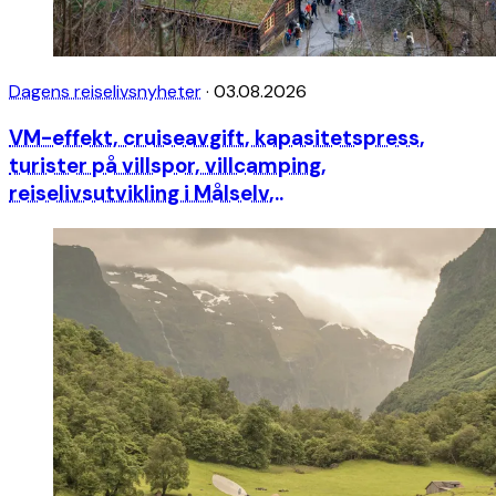
Dagens reiselivsnyheter
·
03.08.2026
VM-effekt, cruiseavgift, kapasitetspress,
turister på villspor, villcamping,
reiselivsutvikling i Målselv,..