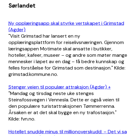
Sørlandet
Ny opplæringsapp skal styrke vertskapet i Grimstad
(Agder)
"Visit Grimstad har lansert en ny
opplæringsplattform for reiselivsnæringen. Gjennom
læringsappen Motimate skal ansatte i butikker,
hoteller, kafeer, museer – og andre som møter mange
mennesker i løpet av en dag – få bedre kunnskap og
felles forståelse for Grimstad som destinasjon." Kilde:
grimstad.kommune.no.
Stenger veien til populær attraksjon (Agder) +
"Mandag og tirsdag neste uke stenges
Steinsfossvegen i Vennesla. Dette er også veien til
den populære turistattraksjonen Tømmerrenna.
Årsaken er at det skal bygge en ny trafostasjon."
Kilde: fvn.no.
Hotellet snudde minus til millionoverskudd: – Det vi sa