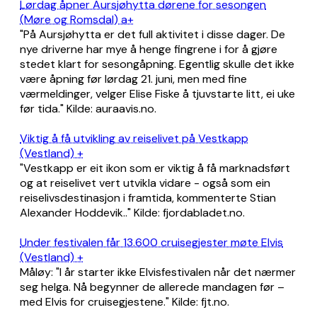
Lørdag åpner Aursjøhytta dørene for sesongen
(Møre og Romsdal) a+
"På Aursjøhytta er det full aktivitet i disse dager. De
nye driverne har mye å henge fingrene i for å gjøre
stedet klart for sesongåpning. Egentlig skulle det ikke
være åpning før lørdag 21. juni, men med fine
værmeldinger, velger Elise Fiske å tjuvstarte litt, ei uke
før tida." Kilde: auraavis.no.
Viktig å få utvikling av reiselivet på Vestkapp
(Vestland) +
"Vestkapp er eit ikon som er viktig å få marknadsført
og at reiselivet vert utvikla vidare - også som ein
reiselivsdestinasjon i framtida, kommenterte Stian
Alexander Hoddevik.." Kilde: fjordabladet.no.
Under festivalen får 13.600 cruisegjester møte Elvis
(Vestland) +
Måløy: "I år starter ikke Elvisfestivalen når det nærmer
seg helga. Nå begynner de allerede mandagen før –
med Elvis for cruisegjestene." Kilde: fjt.no.