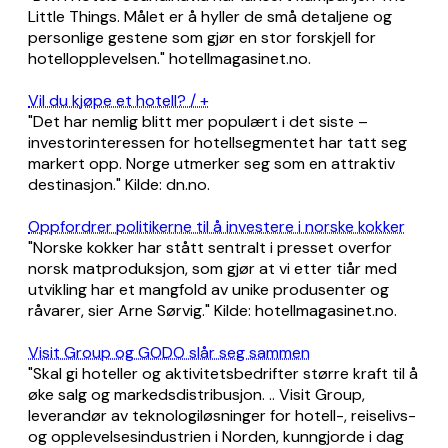
Little Things. Målet er å hyller de små detaljene og
personlige gestene som gjør en stor forskjell for
hotellopplevelsen." hotellmagasinet.no.
Vil du kjøpe et hotell? / +
"Det har nemlig blitt mer populært i det siste –
investorinteressen for hotellsegmentet har tatt seg
markert opp. Norge utmerker seg som en attraktiv
destinasjon." Kilde: dn.no.
Oppfordrer politikerne til å investere i norske kokker
"Norske kokker har stått sentralt i presset overfor
norsk matproduksjon, som gjør at vi etter tiår med
utvikling har et mangfold av unike produsenter og
råvarer, sier Arne Sørvig." Kilde: hotellmagasinet.no.
Visit Group og GODO slår seg sammen
"Skal gi hoteller og aktivitetsbedrifter større kraft til å
øke salg og markedsdistribusjon. .. Visit Group,
leverandør av teknologiløsninger for hotell-, reiselivs-
og opplevelsesindustrien i Norden, kunngjorde i dag