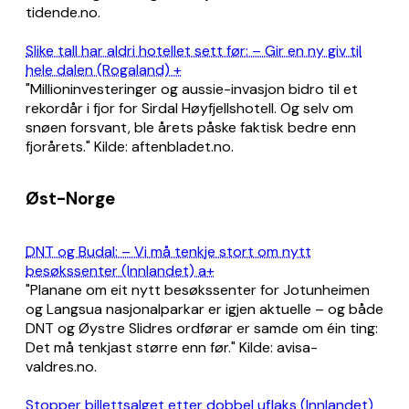
tidende.no.
Slike tall har aldri hotellet sett før: – Gir en ny giv til
hele dalen (Rogaland) +
"Millioninvesteringer og aussie-invasjon bidro til et
rekordår i fjor for Sirdal Høyfjellshotell. Og selv om
snøen forsvant, ble årets påske faktisk bedre enn
fjorårets." Kilde: aftenbladet.no.
Øst-Norge
DNT og Budal: – Vi må tenkje stort om nytt
besøkssenter (Innlandet) a+
"Planane om eit nytt besøkssenter for Jotunheimen
og Langsua nasjonalparkar er igjen aktuelle – og både
DNT og Øystre Slidres ordførar er samde om éin ting:
Det må tenkjast større enn før." Kilde: avisa-
valdres.no.
Stopper billettsalget etter dobbel uflaks (Innlandet)