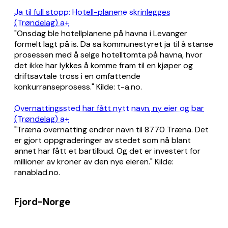
Ja til full stopp: Hotell-planene skrinlegges
(Trøndelag) a+
"Onsdag ble hotellplanene på havna i Levanger
formelt lagt på is. Da sa kommunestyret ja til å stanse
prosessen med å selge hotelltomta på havna, hvor
det ikke har lykkes å komme fram til en kjøper og
driftsavtale tross i en omfattende
konkurranseprosess." Kilde: t-a.no.
Overnattingssted har fått nytt navn, ny eier og bar
(Trøndelag) a+
"Træna overnatting endrer navn til 8770 Træna. Det
er gjort oppgraderinger av stedet som nå blant
annet har fått et bartilbud. Og det er investert for
millioner av kroner av den nye eieren." Kilde:
ranablad.no.
Fjord-Norge