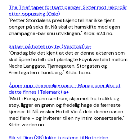
The Thief taper fortsatt penger: Sikter mot rekordår
etter oppussing (Oslo)
"Petter Stordalens prestisjehotell har ikke tjent
penger på seks år. Nå skal et hamskifte med egen
champagne-bar snu utviklingen." Kilde: e24.no.
Satser på hotell i ny by (Vestfold) a+
"Onsdag ble det kjent at det er denne aktøren som
skal åpne hotell i det planlagte Foynkvartalet mellom
Nedre Langgate, Tjømegaten, Storgaten og
Prestegaten i Tønsberg." Kilde: ta.no.
Åpner opp «hemmelig» oase: - Mange aner ikke at
dette finnes (Telemark) a+
"Midt i Porsgrunn sentrum, skjermet fra trafikk og
støy, ligger en grønn og fredelig hage de færreste
kjenner til. Nå ønsker Hotell Vic å dele denne oasen
med flere – og inviterer til en ny intim konsertserie."
Kilde: varden.no.
Slik vil Dino (36) lokke turistene til Notodden