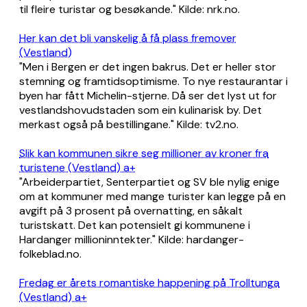
til fleire turistar og besøkande." Kilde: nrk.no.
Her kan det bli vanskelig å få plass fremover
(Vestland)
"Men i Bergen er det ingen bakrus. Det er heller stor
stemning og framtidsoptimisme. To nye restaurantar i
byen har fått Michelin-stjerne. Då ser det lyst ut for
vestlandshovudstaden som ein kulinarisk by. Det
merkast også på bestillingane." Kilde: tv2.no.
Slik kan kommunen sikre seg millioner av kroner fra
turistene (Vestland) a+
"Arbeiderpartiet, Senterpartiet og SV ble nylig enige
om at kommuner med mange turister kan legge på en
avgift på 3 prosent på overnatting, en såkalt
turistskatt. Det kan potensielt gi kommunene i
Hardanger millioninntekter." Kilde: hardanger-
folkeblad.no.
Fredag er årets romantiske happening på Trolltunga
(Vestland) a+