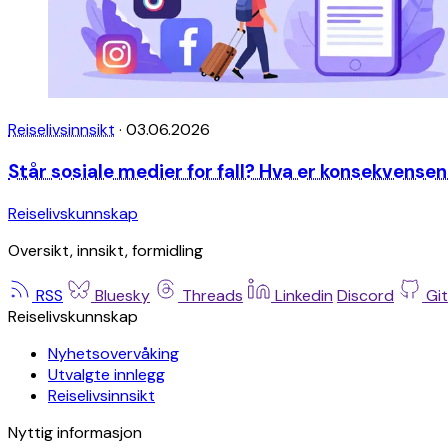
Reiselivsinnsikt
·
03.06.2026
Står sosiale medier for fall? Hva er konsekvense
Reiselivskunnskap
Oversikt, innsikt, formidling
RSS
Bluesky
Threads
Linkedin
Discord
Gi
Reiselivskunnskap
Nyhetsovervåking
Utvalgte innlegg
Reiselivsinnsikt
Nyttig informasjon