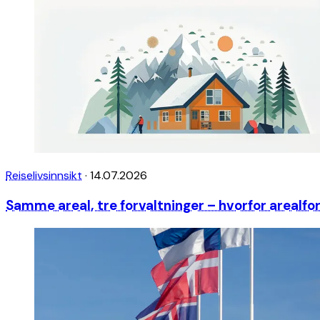
Reiselivsinnsikt
·
14.07.2026
Samme areal, tre forvaltninger – hvorfor arealfo