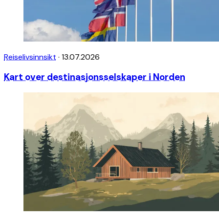
Reiselivsinnsikt
·
13.07.2026
Kart over destinasjonsselskaper i Norden