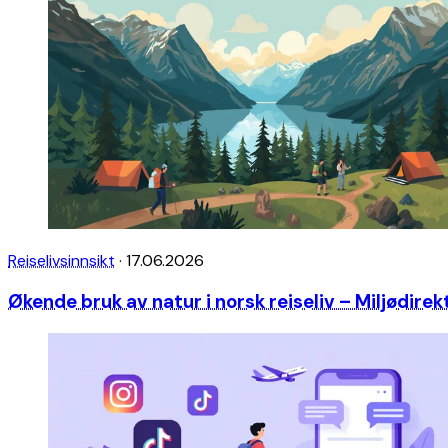
Reiselivsinnsikt
·
17.06.2026
Økende bruk av natur i norsk reiseliv – Miljødire