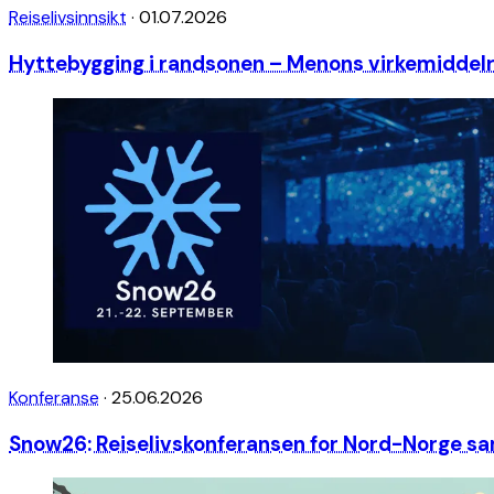
Reiselivsinnsikt
·
01.07.2026
Hyttebygging i randsonen – Menons virkemiddelra
Konferanse
·
25.06.2026
Snow26: Reiselivskonferansen for Nord-Norge sa