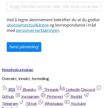
Reiselivskunnskap
Oversikt, innsikt, formidling
RSS
Bluesky
Threads
Linkedin
Discord
Github
Instagram
Pinterest
Reddit
Telegram
Tiktok
Whatsapp
Youtube