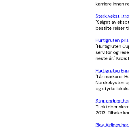
karriere innen rei
Sterk vekst i tr
"Salget av eksot
bestilte reiser t
Hurtigruten pris
"Hurtigruten Cup
servitør og rese
neste år." Kilde
Hurtigruten Fou
"I år markerer H
Norskekysten og
og styrke lokals
Stor endring ho
"1. oktober skr
2013. Tilbake ko
Play Airlines ha