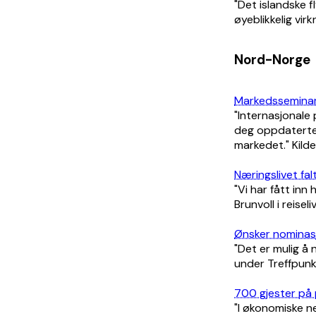
"Det islandske fl
øyeblikkelig virkn
Nord-Norge
Markedsseminar
"Internasjonale
deg oppdaterte 
markedet." Kild
Næringslivet fal
"Vi har fått inn
Brunvoll i reise
Ønsker nominasjo
"Det er mulig å 
under Treffpunkt
700 gjester på 
"I økonomiske n