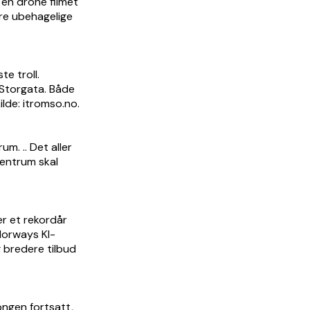
 en drone filmet
ere ubehagelige
e troll.
i Storgata. Både
Kilde: itromso.no.
. .. Det aller
sentrum skal
er et rekordår
Norways KI-
g bredere tilbud
ongen fortsatt,