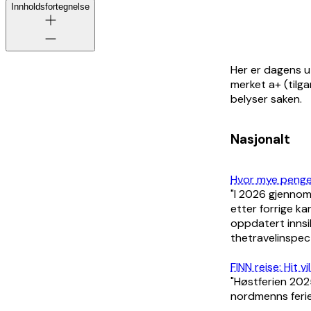
Innholdsfortegnelse
Her er dagens u
merket a+ (tilg
belyser saken.
Nasjonalt
Hvor mye penger
"I 2026 gjennom
etter forrige ka
oppdatert innsik
thetravelinspec
FINN reise: Hit vi
"Høstferien 2025
nordmenns feriev