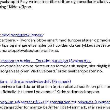
yselskapet Play Airlines innstiller driften og kansellerer alle f
ing." Kilde: dfly.no.
 med NordNorsk Reiseliv
 partnere. - Hvordan jobbe smart med turoperatører og media
tips og mange eksempler på hvordan du kan lykkes i det inte
e: norskopplevelseskonferanse.no.
t mellom to stoler: – Fortvilet situasjon (Svalbard) +
 henvendelser om at dette er en fortvilet situasjon, sier daglig
livsorganisasjonen Visit Svalbard." Kilde: svalbardposten.no.
ner til årets reiselivsbedrift (Finnmark)
nominere kandidater til prisen årets reiselivsbedrift, en pris som
 Reiseliv i Kirkenes i november." Kilde: radionordkapp.no.
pop-up: Nå setter Pål & Co standarden for reiselivet (Finnmar
edgangstider for mange bedrifter i Øst-Finnmark, står reiseli