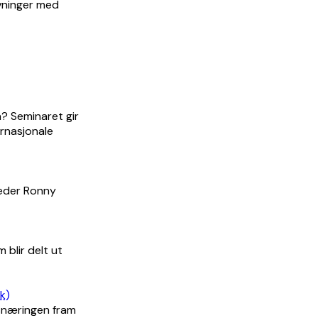
lyvninger med
? Seminaret gir
rnasjonale
 leder Ronny
 blir delt ut
k)
vsnæringen fram