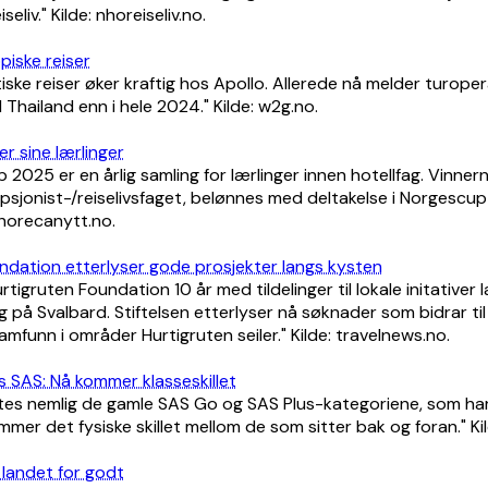
seliv." Kilde: nhoreiseliv.no.
opiske reiser
iske reiser øker kraftig hos Apollo. Allerede nå melder turope
il Thailand enn i hele 2024." Kilde: w2g.no.
er sine lærlinger
 2025 er en årlig samling for lærlinger innen hotellfag. Vinnern
psjonist-/reiselivsfaget, belønnes med deltakelse i Norgescup 
: horecanytt.no.
ndation etterlyser gode prosjekter langs kysten
urtigruten Foundation 10 år med tildelinger til lokale initativer 
 på Svalbard. Stiftelsen etterlyser nå søknader som bidrar ti
amfunn i områder Hurtigruten seiler." Kilde: travelnews.no.
s SAS: Nå kommer klasseskillet
otes nemlig de gamle SAS Go og SAS Plus-kategoriene, som har
mmer det fysiske skillet mellom de som sitter bak og foran." Kil
r landet for godt