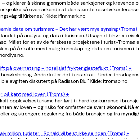
 – og klarer å skinne gjennom både sanksjoner og krevende ø
anskje ikke så overraskende at den største reiselivskonferanse
ngsvåg til Kirkenes." Kilde: ifinnmark.no.
 å samle data om turismen: – Det har vært mye synsing (Troms)
t i landet på analyse og data i turismen. Utsagnet tilhører reisel
omsø. Målet for et av de ferskeste prosjektene i turist-Tromsø e
brukes på å skaffe mest mulig kunnskap og data om turismen i 
: nordlys.no.
ft på overnatting – hotellsjef frykter gjesteflukt (Troms) +
t besøksbidrag. Andre kaller det turistskatt. Under torsdagen
n ble avgiften diskutert på Radisson Blu." Kilde: itromso.no.
r på kant med loven (Troms) +
åkalt opplevelsesturisme har ført til hard konkurranse i bransj
anten av loven – og risiko for omfattende svart økonomi. Nå e
oller og strengere regulering fra både bransjen og fra myndigh
lv million turister .. Ronald vil helst ikke se noen (Troms) +