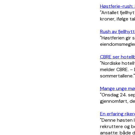
Høstferie-rush: 3
"Antallet fjellhy
kroner, ifølge tal
Rush av fjellhy
"Høstferien gir 
eiendomsmeglere
CBRE ser hotel
"Nordiske hotell
melder CBRE. – 
sommertallene."
Mange unge møt
"Onsdag 24. se
gjennomført, den
En erfaring riker
"Denne høsten l
rekruttere og b
ansatte: både de