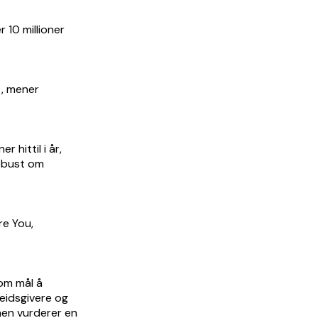
r 10 millioner
t, mener
 hittil i år,
lebust om
e You,
som mål å
eidsgivere og
 men vurderer en