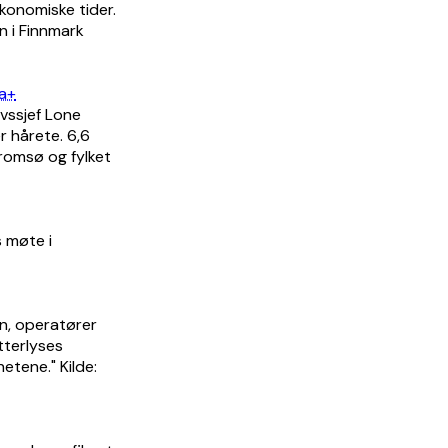
konomiske tider.
n i Finnmark
 a+
ivssjef Lone
r hårete. 6,6
Tromsø og fylket
s møte i
en, operatører
tterlyses
etene." Kilde: