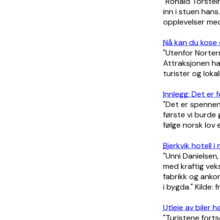
"Ronald Torstein
inn i stuen hans
opplevelser med
Nå kan du kose 
"Utenfor Norter
Attraksjonen har
turister og lokal
Innlegg: Det er 
"Det er spennen
første vi burde 
følge norsk lov 
Bjerkvik hotell 
"Unni Danielsen,
med kraftig vek
fabrikk og anko
i bygda." Kilde: 
Utleie av biler
"Turistene fort