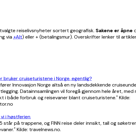
tvalgte reiselivsnyheter sortert geografisk.
Sakene er åpne
o
ang via
+Alt
) eller + (betalingsmur). Overskrifter lenker til artikle
 bruker cruiseturistene i Norge, egentlig?
fører Innovasjon Norge altså en ny landsdekkende cruiseunder
rtlegging. Datainnsamlingen vil foregå gjennom hele året, med 
t i både forbruk og reisevaner blant cruiseturistene." Kilde:
tor.no
l vi i høstferien
 står på trappene, og FINN reise deler innsikt, tall og søketr
aner." Kilde: travelnews.no.