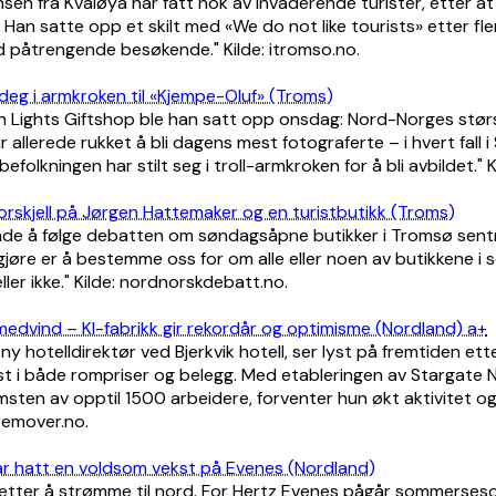
sen fra Kvaløya har fått nok av invaderende turister, etter at
. Han satte opp et skilt med «We do not like tourists» etter fl
 påtrengende besøkende." Kilde: itromso.no.
deg i armkroken til «Kjempe-Oluf» (Troms)
n Lights Giftshop ble han satt opp onsdag: Nord-Norges størst
 allerede rukket å bli dagens mest fotograferte – i hvert fall 
befolkningen har stilt seg i troll-armkroken for å bli avbildet." 
forskjell på Jørgen Hattemaker og en turistbutikk (Troms)
de å følge debatten om søndagsåpne butikker i Tromsø sentrum
gjøre er å bestemme oss for om alle eller noen av butikkene i 
eller ikke." Kilde: nordnorskdebatt.no.
i medvind – KI-fabrikk gir rekordår og optimisme (Nordland) a+
 ny hotelldirektør ved Bjerkvik hotell, ser lyst på fremtiden ett
st i både rompriser og belegg. Med etableringen av Stargate 
msten av opptil 1500 arbeidere, forventer hun økt aktivitet o
fremover.no.
 har hatt en voldsom vekst på Evenes (Nordland)
setter å strømme til nord. For Hertz Evenes pågår sommerses