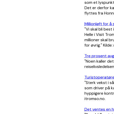
som et lyspunkt
Det er derfor k
flyttes fra Honni
Millionløft for
"Vi skal bli bes
Helle i Visit Tr
millioner skal 
for øvrig." Kilde
Tre prosent avgi
"Noen kaller de
reiselivsledelse
Turistoperatøre
"Sterk vekst i s
som driver på k
hyppigere kontr
itromso.no.
Det ventes en ha