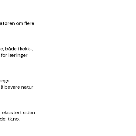
ratøren om flere
e, både i kokk-,
for lærlinger
langs
l å bevare natur
 eksistert siden
de: tk.no.