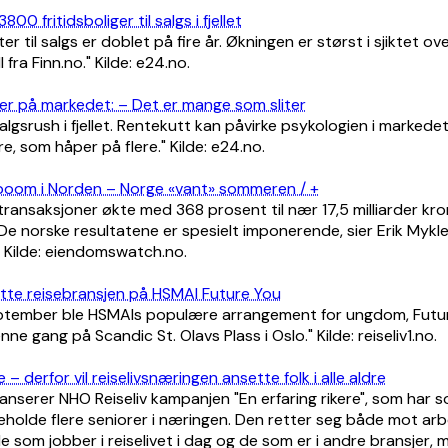
800 fritidsboliger til salgs i fjellet
tter til salgs er doblet på fire år. Økningen er størst i sjiktet ove
l fra Finn.no." Kilde: e24.no.
tter på markedet: – Det er mange som sliter
salgsrush i fjellet. Rentekutt kan påvirke psykologien i markede
, som håper på flere." Kilde: e24.no.
lboom i Norden – Norge «vant» sommeren / +
transaksjoner økte med 368 prosent til nær 17,5 milliarder kroner
De norske resultatene er spesielt imponerende, sier Erik Myk
 Kilde: eiendomswatch.no.
te reisebransjen på HSMAI Future You
ptember ble HSMAIs populære arrangement for ungdom, Futur
ne gang på Scandic St. Olavs Plass i Oslo." Kilde: reiseliv1.no.
e – derfor vil reiselivsnæringen ansette folk i alle aldre
anserer NHO Reiseliv kampanjen "En erfaring rikere", som har 
eholde flere seniorer i næringen. Den retter seg både mot arb
 som jobber i reiselivet i dag og de som er i andre bransjer,