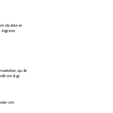
m de ikke er
r. Ingress
søkelse, sju år
mål om å gi
ender om