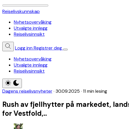
Reiselivskunnskap
Nyhetsovervåking
Utvalgte innlegg
Reiselivsinnsikt
Logg inn
Registrer deg
Nyhetsovervåking
Utvalgte innlegg
Reiselivsinnsikt
Dagens reiselivsnyheter
·
30.09.2025
·
11 min lesing
Rush av fjellhytter på markedet, land
for Vestfold,..