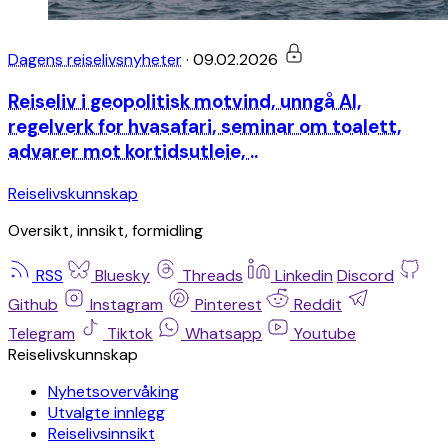
Dagens reiselivsnyheter
·
09.02.2026
Reiseliv i geopolitisk motvind, unngå AI,
regelverk for hvasafari, seminar om toalett,
advarer mot kortidsutleie, ..
Reiselivskunnskap
Oversikt, innsikt, formidling
RSS
Bluesky
Threads
Linkedin
Discord
Github
Instagram
Pinterest
Reddit
Telegram
Tiktok
Whatsapp
Youtube
Reiselivskunnskap
Nyhetsovervåking
Utvalgte innlegg
Reiselivsinnsikt