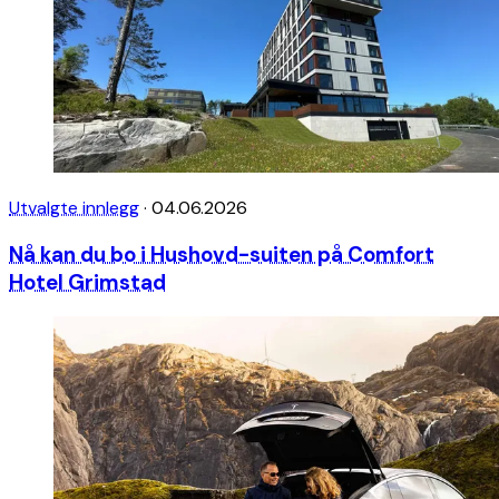
Utvalgte innlegg
·
04.06.2026
Nå kan du bo i Hushovd-suiten på Comfort
Hotel Grimstad