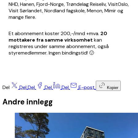
NHD, Hanen, Fjord-Norge, Trøndelag Reiseliv, VisitOslo,
Visit Sørlandet, Nordland fagskole, Menon, Mimir og
mange flere.
Et abonnement koster 200,-/mnd +mva.
20
mottakere fra samme virksomhet
kan
registreres under samme abonnement, også
styremedlemmer. Ingen bindingstid! 🙂
Del
Del
Del
Del
Del
E-post
Kopier
Andre innlegg