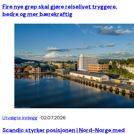
Fire nye grep skal gjøre reiselivet tryggere,
bedre og mer bærekraftig
Utvalgte innlegg
·
02.07.2026
Scandic styrker posisjonen i Nord-Norge med