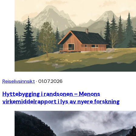
Reiselivsinnsikt
·
01.07.2026
Hyttebygging i randsonen – Menons
virkemiddelrapport i lys av nyere forskning