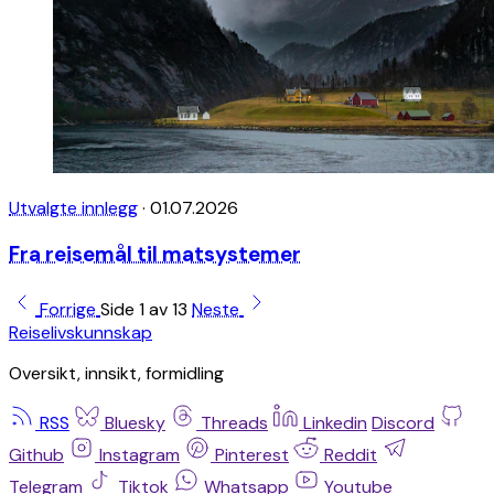
Utvalgte innlegg
·
01.07.2026
Fra reisemål til matsystemer
Forrige
Side 1 av 13
Neste
Reiselivskunnskap
Oversikt, innsikt, formidling
RSS
Bluesky
Threads
Linkedin
Discord
Github
Instagram
Pinterest
Reddit
Telegram
Tiktok
Whatsapp
Youtube