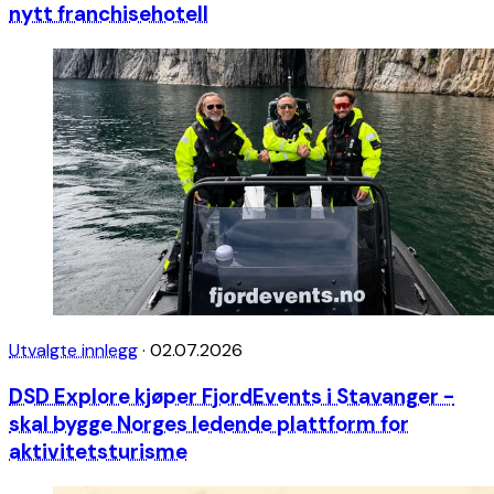
nytt franchisehotell
Utvalgte innlegg
·
02.07.2026
DSD Explore kjøper FjordEvents i Stavanger -
skal bygge Norges ledende plattform for
aktivitetsturisme