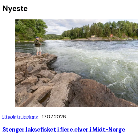
Nyeste
Utvalgte innlegg
·
17.07.2026
Stenger laksefisket i flere elver i Midt-Norge