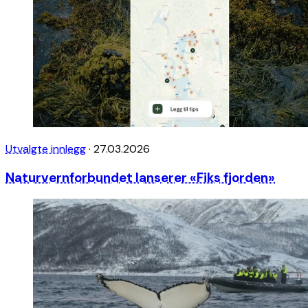
Utvalgte innlegg
·
27.03.2026
Naturvernforbundet lanserer «Fiks fjorden»