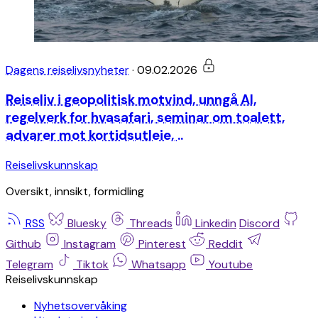
Dagens reiselivsnyheter
·
09.02.2026
Reiseliv i geopolitisk motvind, unngå AI,
regelverk for hvasafari, seminar om toalett,
advarer mot kortidsutleie, ..
Reiselivskunnskap
Oversikt, innsikt, formidling
RSS
Bluesky
Threads
Linkedin
Discord
Github
Instagram
Pinterest
Reddit
Telegram
Tiktok
Whatsapp
Youtube
Reiselivskunnskap
Nyhetsovervåking