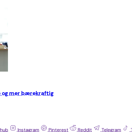
re og mer bærekraftig
thub
Instagram
Pinterest
Reddit
Telegram