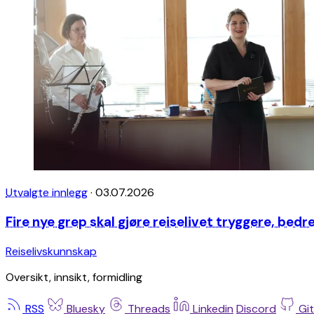
Utvalgte innlegg
·
03.07.2026
Fire nye grep skal gjøre reiselivet tryggere, bed
Reiselivskunnskap
Oversikt, innsikt, formidling
RSS
Bluesky
Threads
Linkedin
Discord
Gi