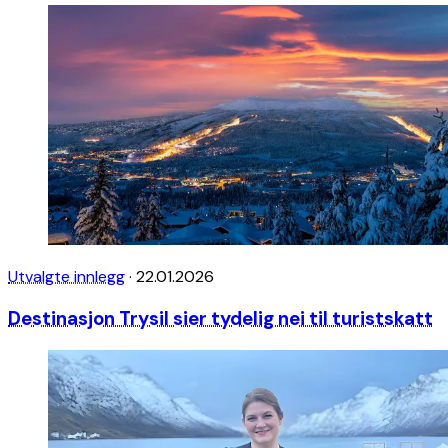
Utvalgte innlegg
·
22.01.2026
Destinasjon Trysil sier tydelig nei til turistskatt