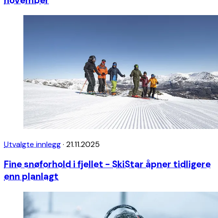
november
Utvalgte innlegg
·
21.11.2025
Fine snøforhold i fjellet - SkiStar åpner tidligere
enn planlagt