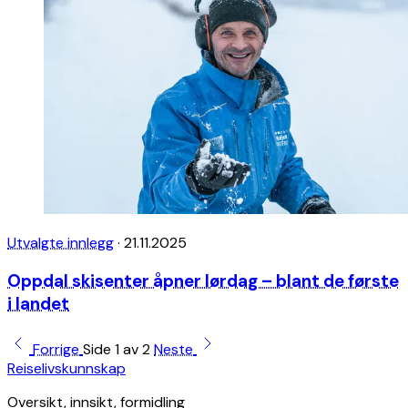
Utvalgte innlegg
·
21.11.2025
Oppdal skisenter åpner lørdag – blant de første
i landet
Forrige
Side 1 av 2
Neste
Reiselivskunnskap
Oversikt, innsikt, formidling