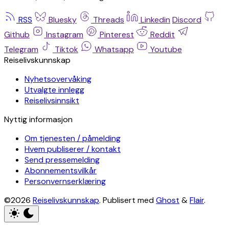
RSS
Bluesky
Threads
Linkedin
Discord
Github
Instagram
Pinterest
Reddit
Telegram
Tiktok
Whatsapp
Youtube
Reiselivskunnskap
Nyhetsovervåking
Utvalgte innlegg
Reiselivsinnsikt
Nyttig informasjon
Om tjenesten / påmelding
Hvem publiserer / kontakt
Send pressemelding
Abonnementsvilkår
Personvernserklæring
©2026
Reiselivskunnskap
.
Publisert med
Ghost
&
Flair
.