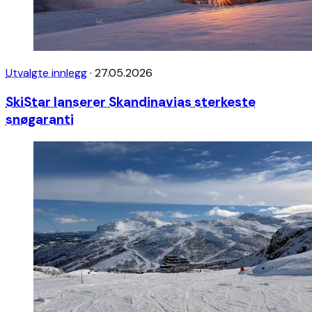
Utvalgte innlegg
·
27.05.2026
SkiStar lanserer Skandinavias sterkeste
snøgaranti