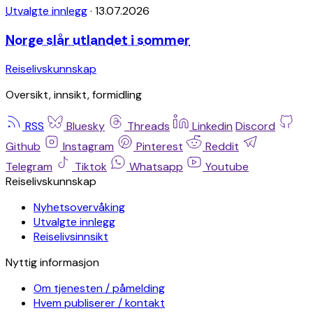
Utvalgte innlegg
·
13.07.2026
Norge slår utlandet i sommer
Reiselivskunnskap
Oversikt, innsikt, formidling
RSS
Bluesky
Threads
Linkedin
Discord
Github
Instagram
Pinterest
Reddit
Telegram
Tiktok
Whatsapp
Youtube
Reiselivskunnskap
Nyhetsovervåking
Utvalgte innlegg
Reiselivsinnsikt
Nyttig informasjon
Om tjenesten / påmelding
Hvem publiserer / kontakt