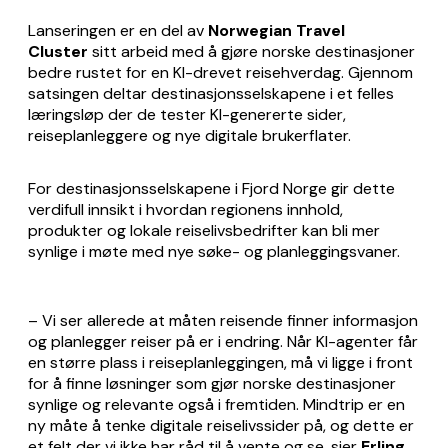
Lanseringen er en del av
Norwegian Travel
Cluster
sitt arbeid med å gjøre norske destinasjoner
bedre rustet for en KI-drevet reisehverdag. Gjennom
satsingen deltar destinasjonsselskapene i et felles
læringsløp der de tester KI-genererte sider,
reiseplanleggere og nye digitale brukerflater.
For destinasjonsselskapene i Fjord Norge gir dette
verdifull innsikt i hvordan regionens innhold,
produkter og lokale reiselivsbedrifter kan bli mer
synlige i møte med nye søke- og planleggingsvaner.
– Vi ser allerede at måten reisende finner informasjon
og planlegger reiser på er i endring. Når KI-agenter får
en større plass i reiseplanleggingen, må vi ligge i front
for å finne løsninger som gjør norske destinasjoner
synlige og relevante også i fremtiden. Mindtrip er en
ny måte å tenke digitale reiselivssider på, og dette er
et felt der vi ikke har råd til å vente og se, sier
Erling