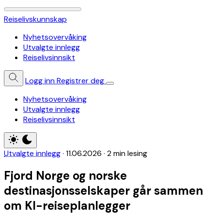
Reiselivskunnskap
Nyhetsovervåking
Utvalgte innlegg
Reiselivsinnsikt
Logg inn
Registrer deg
Nyhetsovervåking
Utvalgte innlegg
Reiselivsinnsikt
Utvalgte innlegg
·
11.06.2026
·
2 min lesing
Fjord Norge og norske
destinasjonsselskaper går sammen
om KI-reiseplanlegger