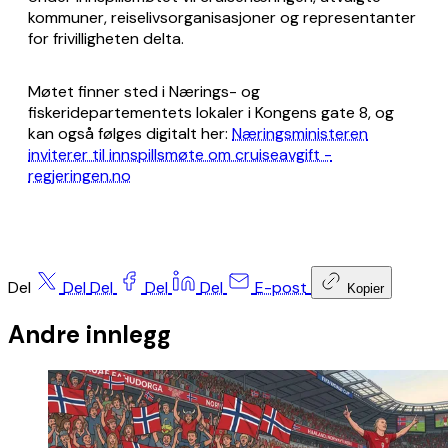
kommuner, reiselivsorganisasjoner og representanter
for frivilligheten delta.
Møtet finner sted i Nærings- og
fiskeridepartementets lokaler i Kongens gate 8, og
kan også følges digitalt her:
Næringsministeren
inviterer til innspillsmøte om cruiseavgift -
regjeringen.no
Del
Del
Del
Del
Del
E-post
Kopier
Andre innlegg