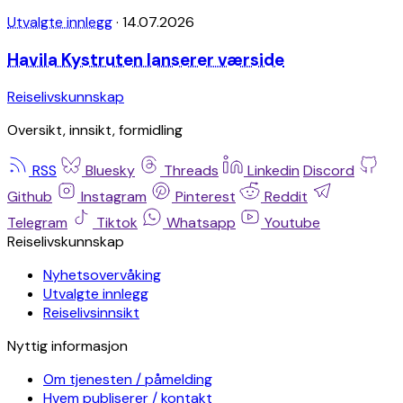
Utvalgte innlegg
·
14.07.2026
Havila Kystruten lanserer værside
Reiselivskunnskap
Oversikt, innsikt, formidling
RSS
Bluesky
Threads
Linkedin
Discord
Github
Instagram
Pinterest
Reddit
Telegram
Tiktok
Whatsapp
Youtube
Reiselivskunnskap
Nyhetsovervåking
Utvalgte innlegg
Reiselivsinnsikt
Nyttig informasjon
Om tjenesten / påmelding
Hvem publiserer / kontakt