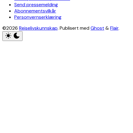
Send pressemelding
Abonnementsvilkår
Personvernserklæring
©2026
Reiselivskunnskap
.
Publisert med
Ghost
&
Flair
.