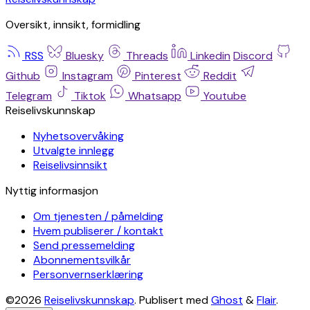
Oversikt, innsikt, formidling
RSS
Bluesky
Threads
Linkedin
Discord
Github
Instagram
Pinterest
Reddit
Telegram
Tiktok
Whatsapp
Youtube
Reiselivskunnskap
Nyhetsovervåking
Utvalgte innlegg
Reiselivsinnsikt
Nyttig informasjon
Om tjenesten / påmelding
Hvem publiserer / kontakt
Send pressemelding
Abonnementsvilkår
Personvernserklæring
©2026
Reiselivskunnskap
.
Publisert med
Ghost
&
Flair
.