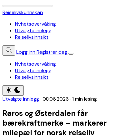
Reiselivskunnskap
Nyhetsovervåking
Utvalgte innlegg
Reiselivsinnsikt
Logg inn
Registrer deg
Nyhetsovervåking
Utvalgte innlegg
Reiselivsinnsikt
Utvalgte innlegg
·
08.06.2026
·
1 min lesing
Røros og Østerdalen får
bærekraftmerke – markerer
milepæl for norsk reiseliv