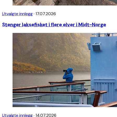
Utvalgte innlegg
·
17.07.2026
Stenger laksefisket i flere elver i Midt-Norge
Utvalgte innlegg
·
14.07.2026