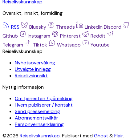
Reiselivskunnskap
Oversikt, innsikt, formidling
RSS
Bluesky
Threads
Linkedin
Discord
Github
Instagram
Pinterest
Reddit
Telegram
Tiktok
Whatsapp
Youtube
Reiselivskunnskap
Nyhetsovervåking
Utvalgte innlegg
Reiselivsinnsikt
Nyttig informasjon
Om tjenesten / påmelding
Hvem publiserer / kontakt
Send pressemelding
Abonnementsvilkår
Personvernserklæring
©2026
Reiselivskunnskap
.
Publisert med
Ghost
&
Flair
.