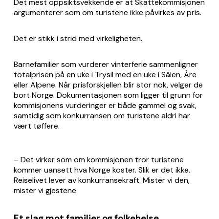
Det mest oppsiktsvekkende er at Skattekommisjonen
argumenterer som om turistene ikke påvirkes av pris.
Det er stikk i strid med virkeligheten.
Barnefamilier som vurderer vinterferie sammenligner
totalprisen på en uke i Trysil med en uke i Sälen, Åre
eller Alpene. Når prisforskjellen blir stor nok, velger de
bort Norge. Dokumentasjonen som ligger til grunn for
kommisjonens vurderinger er både gammel og svak,
samtidig som konkurransen om turistene aldri har
vært tøffere.
– Det virker som om kommisjonen tror turistene
kommer uansett hva Norge koster. Slik er det ikke.
Reiselivet lever av konkurransekraft. Mister vi den,
mister vi gjestene.
Et slag mot familier og folkehelse