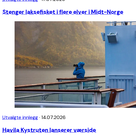
Stenger laksefisket i flere elver i Midt-Norge
Utvalgte innlegg
·
14.07.2026
Havila Kystruten lanserer værside