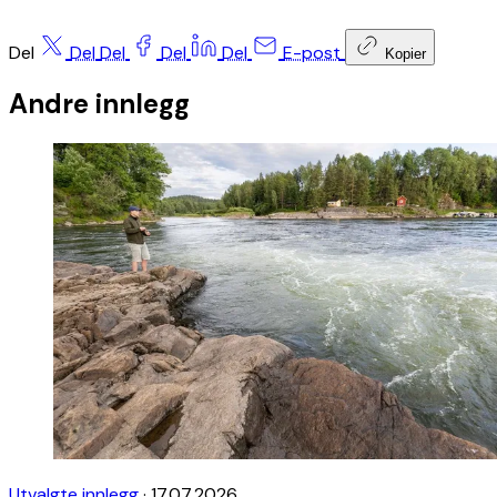
Del
Del
Del
Del
Del
E-post
Kopier
Andre innlegg
Utvalgte innlegg
·
17.07.2026