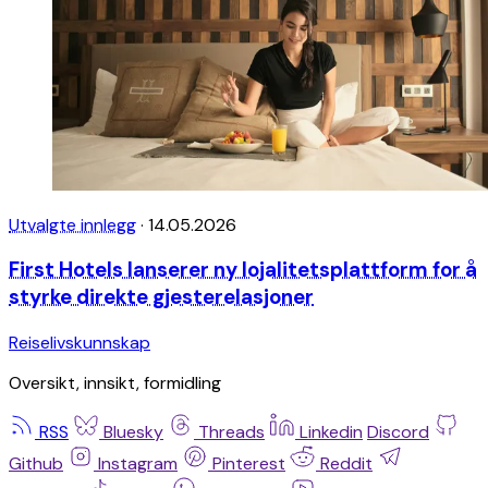
Utvalgte innlegg
·
14.05.2026
First Hotels lanserer ny lojalitetsplattform for å
styrke direkte gjesterelasjoner
Reiselivskunnskap
Oversikt, innsikt, formidling
RSS
Bluesky
Threads
Linkedin
Discord
Github
Instagram
Pinterest
Reddit