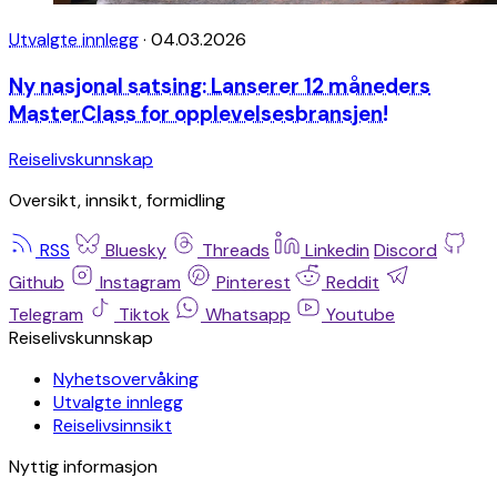
Utvalgte innlegg
·
04.03.2026
Ny nasjonal satsing: Lanserer 12 måneders
MasterClass for opplevelsesbransjen!
Reiselivskunnskap
Oversikt, innsikt, formidling
RSS
Bluesky
Threads
Linkedin
Discord
Github
Instagram
Pinterest
Reddit
Telegram
Tiktok
Whatsapp
Youtube
Reiselivskunnskap
Nyhetsovervåking
Utvalgte innlegg
Reiselivsinnsikt
Nyttig informasjon