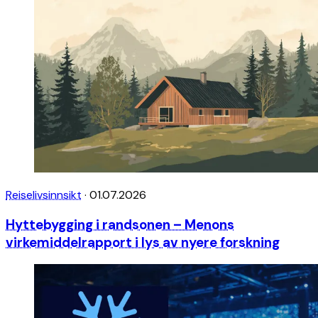
Reiselivsinnsikt
·
01.07.2026
Hyttebygging i randsonen – Menons
virkemiddelrapport i lys av nyere forskning