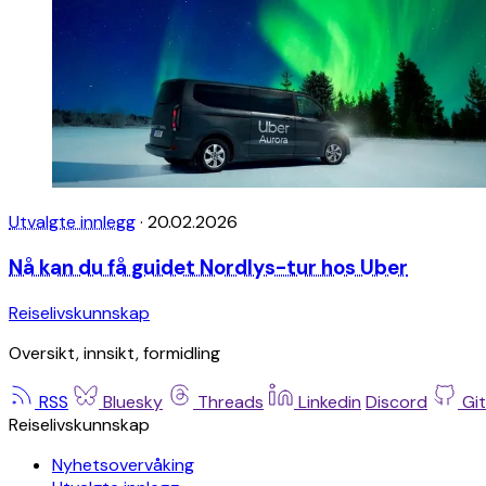
Utvalgte innlegg
·
20.02.2026
Nå kan du få guidet Nordlys-tur hos Uber
Reiselivskunnskap
Oversikt, innsikt, formidling
RSS
Bluesky
Threads
Linkedin
Discord
Gi
Reiselivskunnskap
Nyhetsovervåking