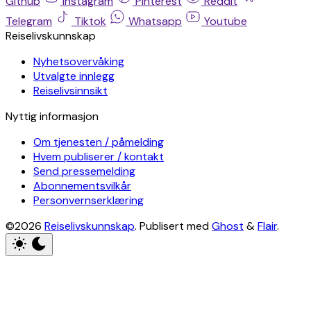
Github
Instagram
Pinterest
Reddit
Telegram
Tiktok
Whatsapp
Youtube
Reiselivskunnskap
Nyhetsovervåking
Utvalgte innlegg
Reiselivsinnsikt
Nyttig informasjon
Om tjenesten / påmelding
Hvem publiserer / kontakt
Send pressemelding
Abonnementsvilkår
Personvernserklæring
©2026
Reiselivskunnskap
.
Publisert med
Ghost
&
Flair
.