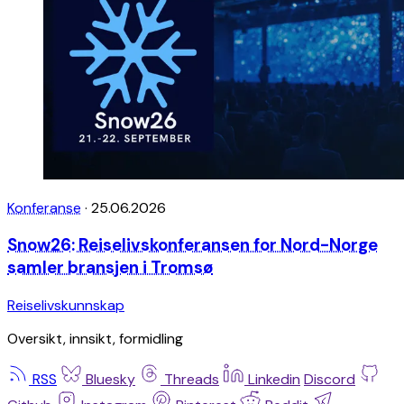
Konferanse
·
25.06.2026
Snow26: Reiselivskonferansen for Nord-Norge
samler bransjen i Tromsø
Reiselivskunnskap
Oversikt, innsikt, formidling
RSS
Bluesky
Threads
Linkedin
Discord