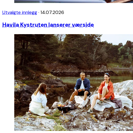
Utvalgte innlegg
·
14.07.2026
Havila Kystruten lanserer værside