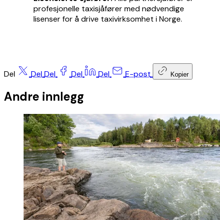
profesjonelle taxisjåfører med nødvendige
lisenser for å drive taxivirksomhet i Norge.
Del
Del
Del
Del
Del
E-post
Kopier
Andre innlegg