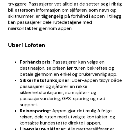
tryggere. Passasjerer vet alltid at de setter seg i riktig
bil, ettersom informasjon om sjåføren, som navn og
skiltnummer, er tilgjengelig på forhånd i appen. I tillegg
kan passasjerer dele rutedetaljene med
nærkontakter gjennom appen.
Uber i Lofoten
Forhåndspris:
Passasjerer kan velge en
destinasjon, se prisen før turen bekreftes og
betale gjennom en enkel og brukervennlig app.
Sikkerhetsfunksjoner:
Uber-appen tilbyr både
passasjerer og sjåfører en rekke
sikkerhetsfunksjoner, som sjåfør- og
passasjervurdering, GPS-sporing og nød-
support.
Reisesporing:
Appen gjør det mulig å følge
reisen, dele ruten med utvalgte kontakter, og
kontakte kundestøtte direkte i appen.
Lisensierte sjåfører:
Alle partnersjåfører er