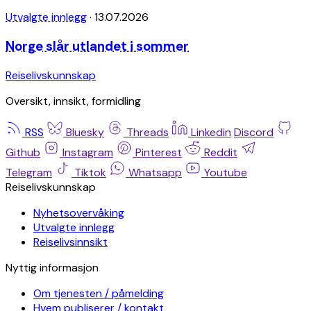
Utvalgte innlegg
·
13.07.2026
Norge slår utlandet i sommer
Reiselivskunnskap
Oversikt, innsikt, formidling
RSS
Bluesky
Threads
Linkedin
Discord
Github
Instagram
Pinterest
Reddit
Telegram
Tiktok
Whatsapp
Youtube
Reiselivskunnskap
Nyhetsovervåking
Utvalgte innlegg
Reiselivsinnsikt
Nyttig informasjon
Om tjenesten / påmelding
Hvem publiserer / kontakt