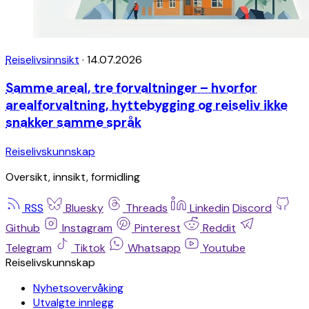
Reiselivsinnsikt
·
14.07.2026
Samme areal, tre forvaltninger – hvorfor
arealforvaltning, hyttebygging og reiseliv ikke
snakker samme språk
Reiselivskunnskap
Oversikt, innsikt, formidling
RSS
Bluesky
Threads
Linkedin
Discord
Github
Instagram
Pinterest
Reddit
Telegram
Tiktok
Whatsapp
Youtube
Reiselivskunnskap
Nyhetsovervåking
Utvalgte innlegg