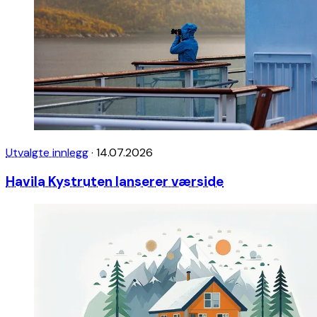
Utvalgte innlegg
·
14.07.2026
Havila Kystruten lanserer værside