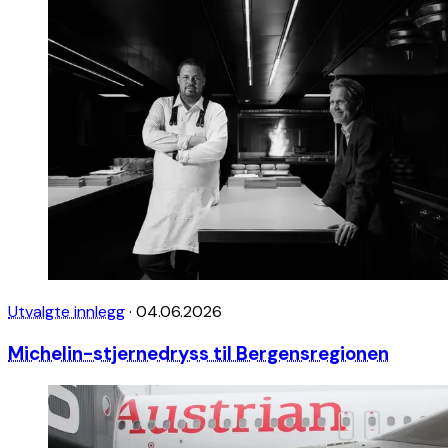
Utvalgte innlegg
·
04.06.2026
Michelin-stjernedryss til Bergensregionen