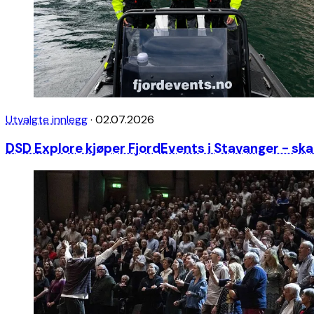
Utvalgte innlegg
·
02.07.2026
DSD Explore kjøper FjordEvents i Stavanger - sk