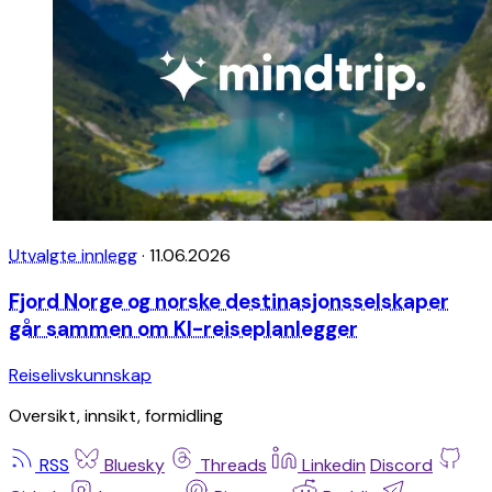
Utvalgte innlegg
·
11.06.2026
Fjord Norge og norske destinasjonsselskaper
går sammen om KI-reiseplanlegger
Reiselivskunnskap
Oversikt, innsikt, formidling
RSS
Bluesky
Threads
Linkedin
Discord