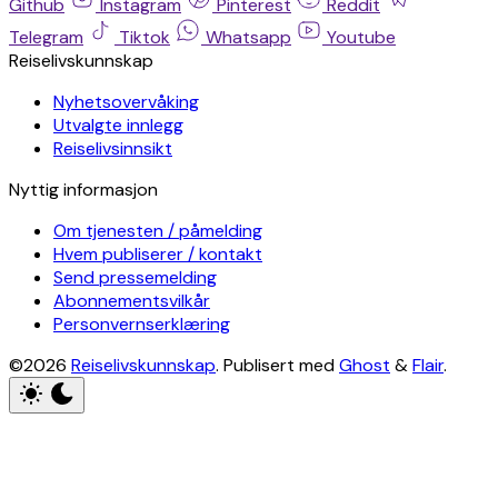
Github
Instagram
Pinterest
Reddit
Telegram
Tiktok
Whatsapp
Youtube
Reiselivskunnskap
Nyhetsovervåking
Utvalgte innlegg
Reiselivsinnsikt
Nyttig informasjon
Om tjenesten / påmelding
Hvem publiserer / kontakt
Send pressemelding
Abonnementsvilkår
Personvernserklæring
©2026
Reiselivskunnskap
.
Publisert med
Ghost
&
Flair
.